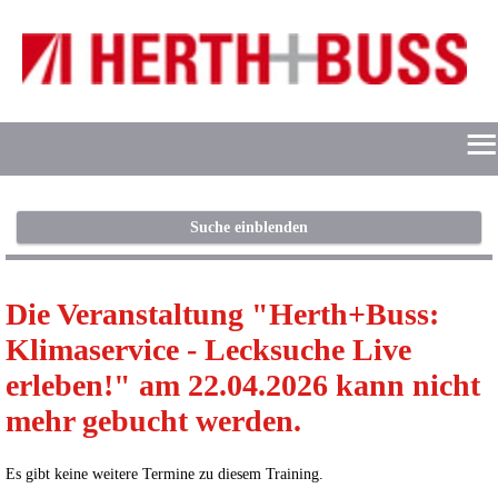
≡
START
Suche einblenden
ONLINE-
Die Veranstaltung "Herth+Buss:
FLATRATE
Klimaservice - Lecksuche Live
HERSTELLERPORTALE
erleben!" am 22.04.2026 kann nicht
mehr gebucht werden.
SUCHE
ANMELDEN/REGISTRIEREN
Es gibt keine weitere Termine zu diesem Training.